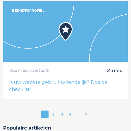
BEDRIJFSPROFIEL
Krista - 26 maart 2019
4 min.
Is uw website gebruiksvriendelijk? Doe de
checklist!
1
2
3
4
>
Populaire artikelen