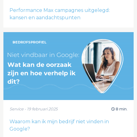
Performance Max campagnes uitgelegd:
kansen en aandachtspunten
BEDRIJFSPROFIEL
Service - 19 februari 2025
8 min.
Waarom kan ik mijn bedrijf niet vinden in
Google?