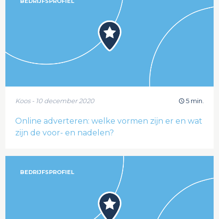
BEDRIJFSPROFIEL
Koos - 10 december 2020
5 min.
Online adverteren: welke vormen zijn er en wat
zijn de voor- en nadelen?
BEDRIJFSPROFIEL