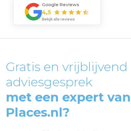
Google Reviews
4,5
star
star
star
star
star_half
Bekijk alle reviews
Gratis en vrijblijvend
adviesgesprek
met een expert van
Places.nl?