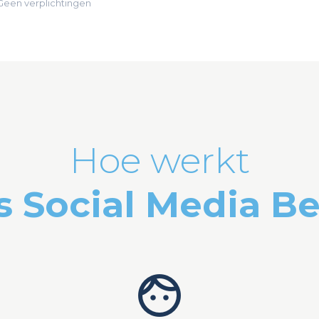
Geen verplichtingen
Hoe werkt
s Social Media B
face