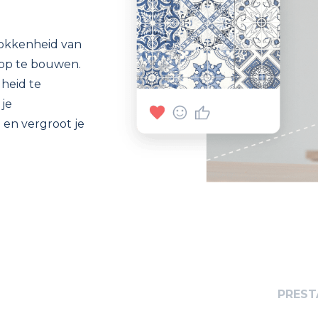
rokkenheid van
 op te bouwen.
gheid te
 je
 en vergroot je
PREST