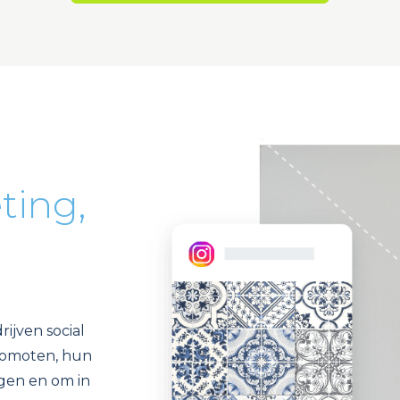
ting,
rijven social
romoten, hun
gen en om in