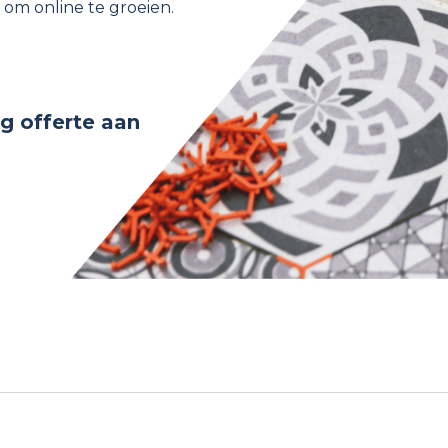
om online te groeien.
g offerte aan