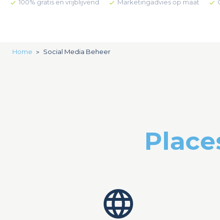
100% gratis en vrijblijvend
Marketingadvies op maat
Home
Social Media Beheer
Place
language