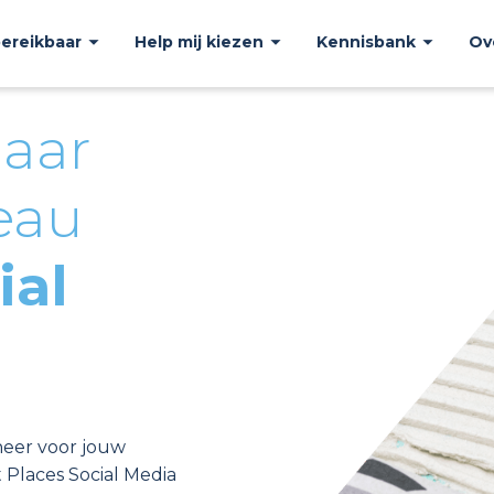
bereikbaar
Help mij kiezen
Kennisbank
Ov
naar
eau
ial
heer voor jouw
t Places Social Media