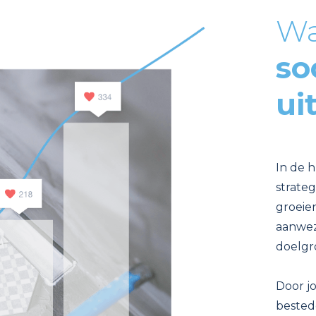
Wa
so
ui
In de h
strateg
groeien
aanwezi
doelgr
Door jo
bestede