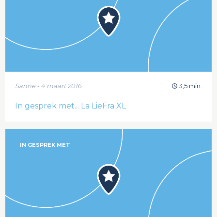
Sanne - 4 maart 2016
3,5 min.
In gesprek met... La LieFra XL
IN GESPREK MET