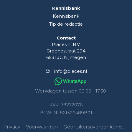
Kennisbank
Kennisbank
Tip de redactie
Contact
Places.nl B.V.
Groenestraat 294
6531 JC Nijmegen
info@places.nl
Werkdagen tussen 09.00 - 17.30
KVK: 78272076
BTW: NL861326489B01
Privacy
Voorwaarden
Gebruikersovereenkomst