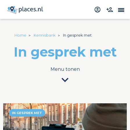
Home
Kennisbank
In gesprek met
In gesprek met
Menu tonen
expand_more
IN GESPREK MET