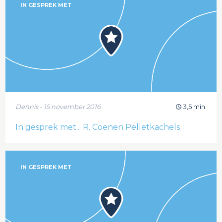
IN GESPREK MET
Dennis - 15 november 2016
3,5 min.
In gesprek met... R. Coenen Pelletkachels
IN GESPREK MET