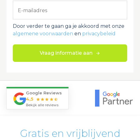
Door verder te gaan ga je akkoord met onze
algemene voorwaarden
en
privacybeleid
Vraag informatie aan
Google Reviews
4,5
star
star
star
star
star_half
Bekijk alle reviews
Gratis en vrijblijvend