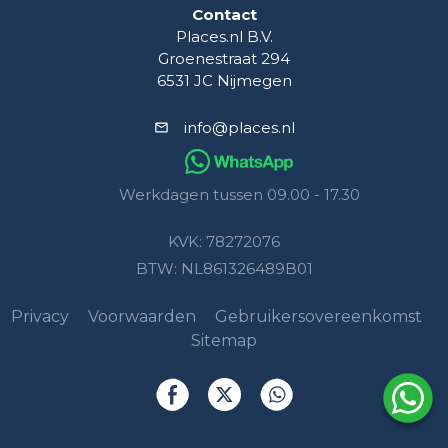
Contact
Places.nl B.V.
Groenestraat 294
6531 JC Nijmegen
info@places.nl
Werkdagen tussen 09.00 - 17.30
KVK: 78272076
BTW: NL861326489B01
Privacy
Voorwaarden
Gebruikersovereenkomst
Sitemap