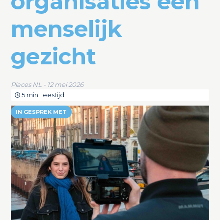
organisaties een
menselijk
gezicht
Places NL - 12 mei 2026
5 min. leestijd
IN GESPREK MET