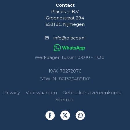
Contact
Places.nl B.V.
Groenestraat 294
6531 JC Nijmegen
info@places.nl
Werkdagen tussen 09.00 - 17.30
KVK: 78272076
BTW: NL861326489B01
Privacy
Voorwaarden
Gebruikersovereenkomst
Sitemap