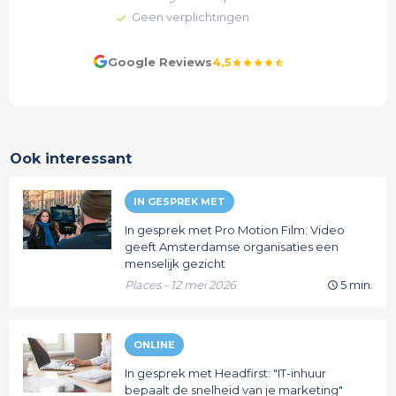
Geen verplichtingen
Google Reviews
4,5
star
star
star
star
star_half
Ook interessant
IN GESPREK MET
In gesprek met Pro Motion Film: Video
geeft Amsterdamse organisaties een
menselijk gezicht
Places - 12 mei 2026
5 min.
ONLINE
In gesprek met Headfirst: "IT-inhuur
bepaalt de snelheid van je marketing"