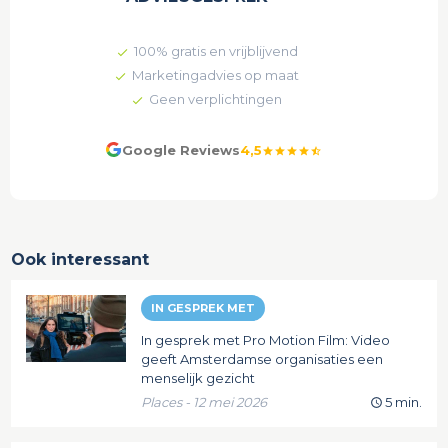
100% gratis en vrijblijvend
Marketingadvies op maat
Geen verplichtingen
Google Reviews
4,5
star
star
star
star
star_half
Ook interessant
IN GESPREK MET
In gesprek met Pro Motion Film: Video
geeft Amsterdamse organisaties een
menselijk gezicht
Places - 12 mei 2026
5 min.