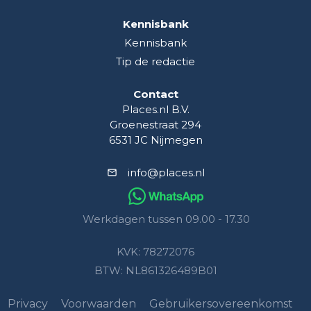
Kennisbank
Kennisbank
Tip de redactie
Contact
Places.nl B.V.
Groenestraat 294
6531 JC Nijmegen
info@places.nl
Werkdagen tussen 09.00 - 17.30
KVK: 78272076
BTW: NL861326489B01
Privacy
Voorwaarden
Gebruikersovereenkomst