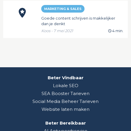
MARKETING & SALES
Goede content schrijven is makkelijker
dan je denkt
Koos - 7 mei 2021
4 min.
Beter Vindbaar
Lokale SEO
SEA Booster Tarieven
Social Media Beheer Tarieven
Website laten maken
Beter Bereikbaar
AI Antwoordservice