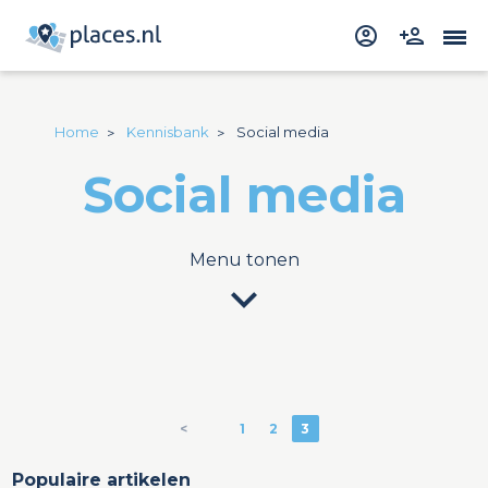
Home
Kennisbank
Social media
Social media
Menu tonen
expand_more
<
1
2
3
Populaire artikelen