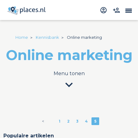
Home
Kennisbank
Online marketing
Online marketing
Menu tonen
expand_more
<
1
2
3
4
5
Populaire artikelen