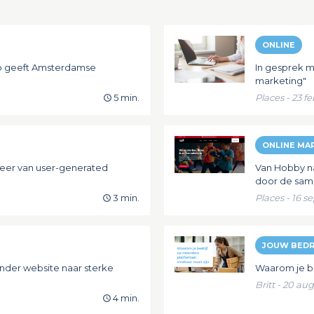
ONLINE
eo geeft Amsterdamse
In gesprek me
marketing"
5 min.
Places - 23 f
ONLINE MA
keer van user-generated
Van Hobby na
door de sam
3 min.
Places - 16 
JOUW BEDR
onder website naar sterke
Waarom je be
Britt - 20 au
4 min.