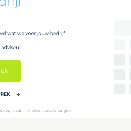
drijf
d wat we voor jouw bedrijf
 adviseur.
rek
PREK
es op maat
Geen verplichtingen