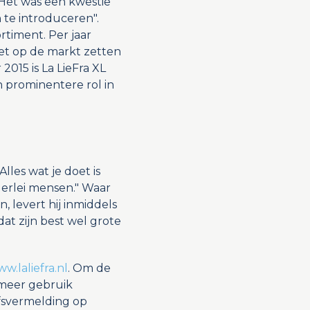
"Het was een kwestie
te introduceren".
rtiment. Per jaar
het op de markt zetten
2015 is La LieFra XL
 prominentere rol in
lles wat je doet is
lerlei mensen." Waar
, levert hij inmiddels
at zijn best wel grote
w.laliefra.nl
. Om de
 meer gebruik
fsvermelding op