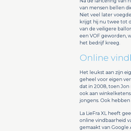
Na de lancering van h
van mensen bellen di
Niet veel later voegd
krijgt hij nu twee to
van de veiligere ballo
een VOF geworden, wa
het bedrijf kreeg.
Online vind
Het leukst aan zijn ei
geheel voor eigen ver
dat in 2008, toen Jon 
ook aan winkelketens.
jongens. Ook hebben w
La LieFra XL heeft g
online vindbaarheid v
gemaakt van Google A