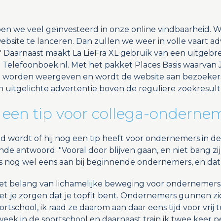
ben we veel geïnvesteerd in onze online vindbaarheid. 
site te lanceren. Dan zullen we weer in volle vaart a
 Daarnaast maakt La LieFra XL gebruik van een uitgebr
 Telefoonboek.nl. Met het pakket Places Basis waarvan 
 worden weergeven en wordt de website aan bezoekers
n uitgelichte advertentie boven de reguliere zoekresult
 een tip voor collega-onderne
 wordt of hij nog een tip heeft voor ondernemers in de
nde antwoord: "Vooral door blijven gaan, en niet bang zi
 nog wel eens aan bij beginnende ondernemers, en dat 
t belang van lichamelijke beweging voor ondernemers
oet je zorgen dat je topfit bent. Ondernemers gunnen zic
tschool, ik raad ze daarom aan daar eens tijd voor vrij te
ek in de sportschool en daarnaast train ik twee keer 