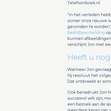
Telefoonboek.nl.
"In het verleden heb
zomer onze nieuwe web
gevonden te worden."
bedrijfsvermelding
op
kunnen afbeeldingen
verschijnt Jon met ee
Heeft u nog
Wanneer Jon gevraagd
hij resoluut het volge
Dat ontbreekt er soms
Ook benadrukt Jon he
succesvol wilt zijn, m
een bezoek aan de spor
meerdere keren per we