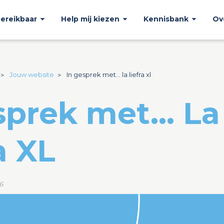
bereikbaar
Help mij kiezen
Kennisbank
Ov
Jouw website
In gesprek met... la liefra xl
sprek met... La
a XL
6