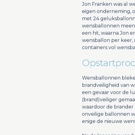
Jon Franken was al we
eigen onderneming, omd
met 24 geluksballonn
wensballonnen meenam 
een hit, waarna Jon en
wensballon per keer, 
containers vol wensb
Opstartproc
Wensballonnen bleken
brandveiligheid van 
een gevaar voor de l
(brand)veiliger gema
waardoor de brander d
onveilige ballonnen w
enige de nieuwe wen