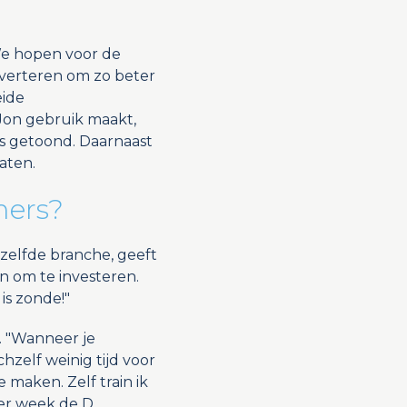
We hopen voor de
dverteren om zo beter
eide
Jon gebruik maakt,
 getoond. Daarnaast
aten.
mers?
zelfde branche, geeft
jn om te investeren.
is zonde!"
. "Wanneer je
hzelf weinig tijd voor
 maken. Zelf train ik
per week de D