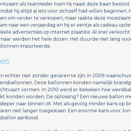
rkzaam als teamleider toen hij naast deze baan besloot
at hij altijd al iets voor zichzelf had willen beginnen. 
en om verder te verkopen, maar raakte deze moeizaam kw
naar een verjaardag en hij er eentje als cadeau opliet 
kele advertenties op internet plaatste. Al snel verkocht 
maar werden het hele dozen. Het duurde niet lang voor
allonnen importeerde.
es
 echter niet zonder gevaren te zijn: in 2009 waarsch
wensballonnen. Deze ballonnen konden namelijk brandg
uchtvaart vormen. In 2010 werd er bekeken hoe wensba
akt konden worden. De oplossing? Een nieuwe ballon me
ieper naar binnen zit. Met als gevolg minder kans op b
aren niet langer toegestaan. Een enorme kans voor Jon d
sballon aanbood.