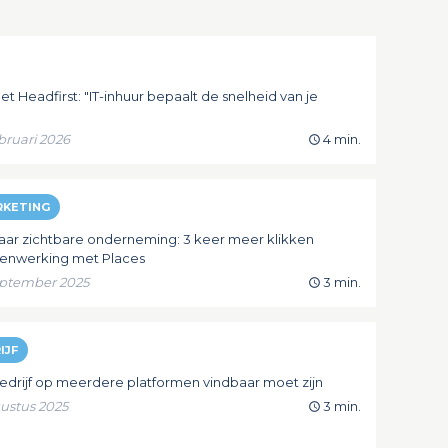
t Headfirst: "IT-inhuur bepaalt de snelheid van je
ebruari 2026
4 min.
RKETING
ar zichtbare onderneming: 3 keer meer klikken
enwerking met Places
september 2025
3 min.
IJF
drijf op meerdere platformen vindbaar moet zijn
gustus 2025
3 min.