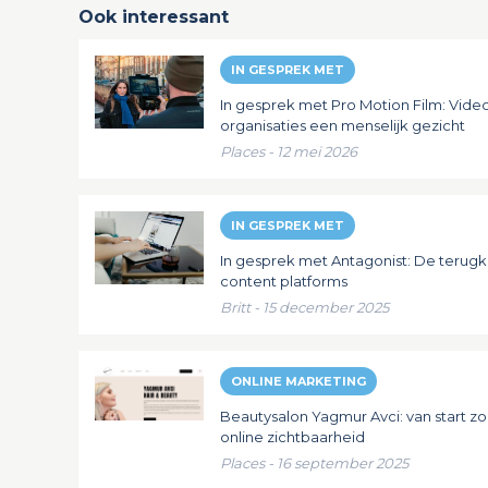
Ook interessant
IN GESPREK MET
In gesprek met Pro Motion Film: Vid
organisaties een menselijk gezicht
Places - 12 mei 2026
IN GESPREK MET
In gesprek met Antagonist: De terug
content platforms
Britt - 15 december 2025
ONLINE MARKETING
Beautysalon Yagmur Avci: van start z
online zichtbaarheid
Places - 16 september 2025