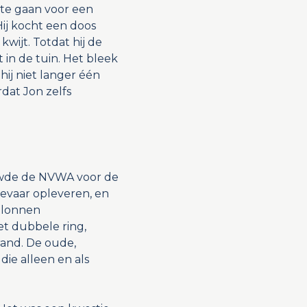
 te gaan voor een
Hij kocht een doos
ijt. Totdat hij de
in de tuin. Het bleek
hij niet langer één
dat Jon zelfs
uwde de NVWA voor de
evaar opleveren, en
llonnen
t dubbele ring,
rand. De oude,
ie alleen en als