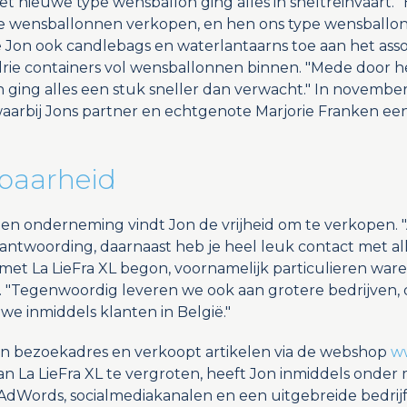
et nieuwe type wensballon ging alles in sneltreinvaart. 
e wensballonnen verkopen, en hen ons type wensballon 
e Jon ook candlebags en waterlantaarns toe aan het asso
t drie containers vol wensballonnen binnen. "Mede door 
n ging alles een stuk sneller dan verwacht." In november 
arbij Jons partner en echtgenote Marjorie Franken een
baarheid
gen onderneming vindt Jon de vrijheid om te verkopen. "A
antwoording, daarnaast heb je heel leuk contact met al
met La LieFra XL begon, voornamelijk particulieren waren
 "Tegenwoordig leveren we ook aan grotere bedrijven, d
e inmiddels klanten in België."
een bezoekadres en verkoopt artikelen via de webshop
ww
an La LieFra XL te vergroten, heeft Jon inmiddels onder
dWords, socialmediakanalen en een uitgebreide bedrij