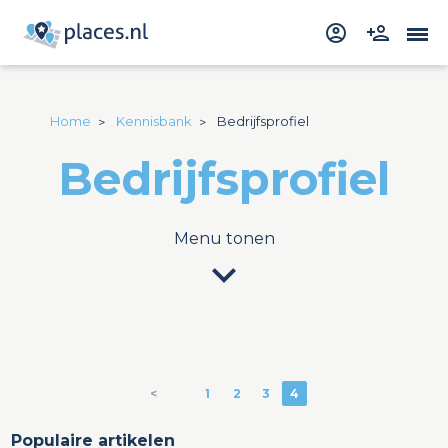
Home
Kennisbank
Bedrijfsprofiel
Bedrijfsprofiel
Menu tonen
expand_more
<
1
2
3
4
Populaire artikelen