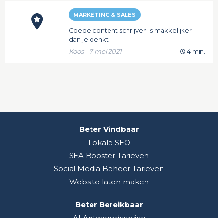
MARKETING & SALES
Goede content schrijven is makkelijker
dan je denkt
Koos - 7 mei 2021
4 min.
Beter Vindbaar
Lokale SEO
SEA Booster Tarieven
Social Media Beheer Tarieven
Website laten maken
Beter Bereikbaar
AI Antwoordservice