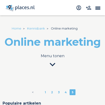
Home
Kennisbank
Online marketing
Online marketing
Menu tonen
expand_more
<
1
2
3
4
5
Populaire artikelen