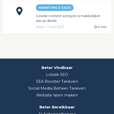
MARKETING & SALES
Goede content schrijven is makkelijker
dan je denkt
Koos - 7 mei 2021
4 min.
Beter Vindbaar
Lokale SEO
SEA Booster Tarieven
Social Media Beheer Tarieven
Website laten maken
Beter Bereikbaar
AI Antwoordservice