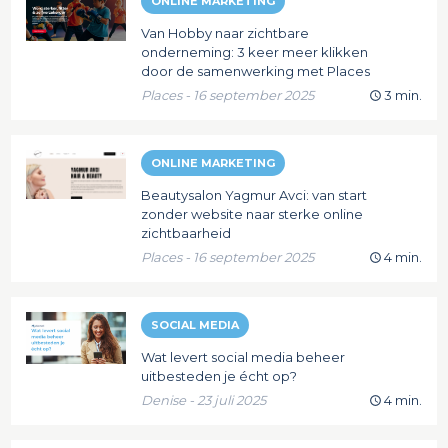
ONLINE MARKETING
Van Hobby naar zichtbare
onderneming: 3 keer meer klikken
door de samenwerking met Places
Places - 16 september 2025
3 min.
ONLINE MARKETING
Beautysalon Yagmur Avci: van start
zonder website naar sterke online
zichtbaarheid
Places - 16 september 2025
4 min.
SOCIAL MEDIA
Wat levert social media beheer
uitbesteden je écht op?
Denise - 23 juli 2025
4 min.