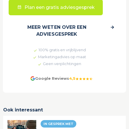
Plan een gratis adviesgesprek
MEER WETEN OVER EEN
ADVIESGESPREK
100% gratis en vrijblijvend
Marketingadvies op maat
Geen verplichtingen
Google Reviews
4,5
star
star
star
star
star_half
Ook interessant
IN GESPREK MET