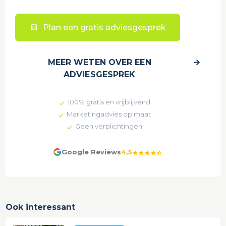
Plan een gratis adviesgesprek
MEER WETEN OVER EEN
ADVIESGESPREK
100% gratis en vrijblijvend
Marketingadvies op maat
Geen verplichtingen
Google Reviews
4,5
star
star
star
star
star_half
Ook interessant