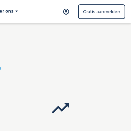
er ons
Gratis aanmelden
?
trending_up