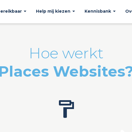
bereikbaar
Help mij kiezen
Kennisbank
Ov
Hoe werkt
Places Websites
format_paint