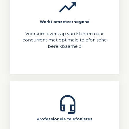
trending_up
Werkt omzetverhogend
Voorkom overstap van klanten naar
concurrent met optimale telefonische
bereikbaarheid
headset_mic
Professionele telefonistes