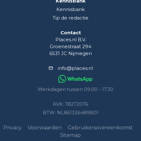
Kennisbank
Kennisbank
Tip de redactie
Contact
Places.nl B.V.
Groenestraat 294
6531 JC Nijmegen
info@places.nl
Werkdagen tussen 09.00 - 17.30
KVK: 78272076
BTW: NL861326489B01
Privacy
Voorwaarden
Gebruikersovereenkomst
Sitemap