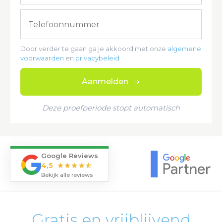
Door verder te gaan ga je akkoord met onze
algemene
voorwaarden
en
privacybeleid
Aanmelden
Deze proefperiode stopt automatisch
Google Reviews
4,5
star
star
star
star
star_half
Bekijk alle reviews
Gratis en vrijblijvend